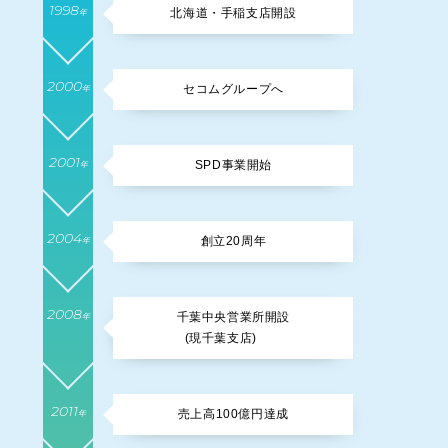
1998
北海道・手稲支店開設
年
2000
セコムグループへ
年
2001
SPD事業開始
年
2004
創立20周年
年
2008
千葉中央営業所開設
年
(現千葉支店)
2011
売上高100億円達成
年