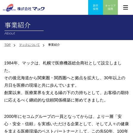
新卒
キャリア
メ
採用
採用
ニ
ュ
事業紹介
ー
ナ
ビ
About
ゲ
ー
TOP
マックについて
事業紹介
シ
ョ
ン
ボ
1984年、マックは、札幌で医療機器総合商社として設立しまし
タ
た。
ン
その後北海道から関東圏・関西圏へと拠点を拡大し、30年以上の
月日を医療の現場と共に歩んでいます。
創業以来、医療業界を支える縁の下の力持ちとして、お客様の期待
に応えるべく継続的な信頼関係構築に努めてきました。
2000年にセコムグループの一員となってからは、より一層「安
心・安全・信頼」を実感いただける企業として、そして人々の健康
を支える医療現場のベストパートナーとして、この先50年、100年