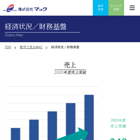
新卒
キャリア
メ
採用
採用
ニ
ュ
経済状況／財務基盤
ー
ナ
ビ
Data Mac
ゲ
ー
TOP
数字で見るMAC
経済状況／財務基盤
シ
ョ
ン
売上
ボ
タ
2025年度売上実績
ン