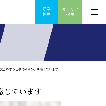
新卒
キャリア
メ
採用
採用
ニ
ュ
ー
ナ
ビ
ゲ
ー
シ
ョ
ン
ボ
タ
ン
支えをする仕事にやりがいを感じています
感じています