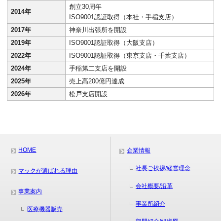
創立30周年
2014年
ISO9001認証取得（本社・手稲支店）
2017年
神奈川出張所を開設
2019年
ISO9001認証取得（大阪支店）
2022年
ISO9001認証取得（東京支店・千葉支店）
2024年
手稲第二支店を開設
2025年
売上高200億円達成
2026年
松戸支店開設
HOME
企業情報
社長ご挨拶/経営理念
マックが選ばれる理由
会社概要/沿革
事業案内
事業所紹介
医療機器販売