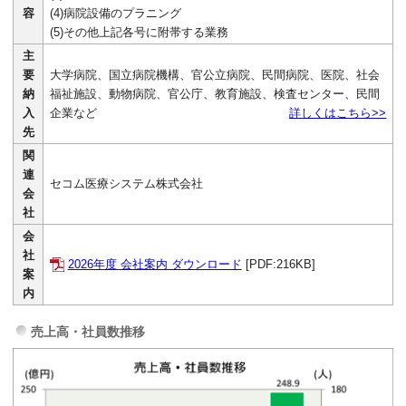
容
(4)病院設備のプラニング
(5)その他上記各号に附帯する業務
主
要
大学病院、国立病院機構、官公立病院、民間病院、医院、社会
納
福祉施設、動物病院、官公庁、教育施設、検査センター、民間
入
企業など
詳しくはこちら>>
先
関
連
セコム医療システム株式会社
会
社
会
社
2026年度 会社案内 ダウンロード
[PDF:216KB]
案
内
売上高・社員数推移