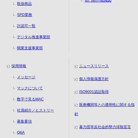
部門紹介/組織図
取扱商品
SPD業務
許認可一覧
デジタル推進事業部
開業支援事業部
採用情報
ニュースリリース
メッセージ
個人情報保護方針
マックについて
ISO9001認証取得
数字で見るMAC
医療機関等との透明性に関する指
社員紹介／ヒストリー
針
募集要項
暴力団等反社会的勢力排除宣言
Q&A