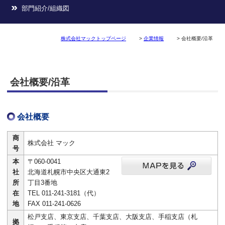
部門紹介/組織図
株式会社マックトップページ
>
企業情報
> 会社概要/沿革
会社概要/沿革
会社概要
商
株式会社 マック
号
本
〒060-0041
社
北海道札幌市中央区大通東2
所
丁目3番地
在
TEL 011-241-3181（代）
地
FAX 011-241-0626
松戸支店、東京支店、千葉支店、大阪支店、手稲支店（札
拠