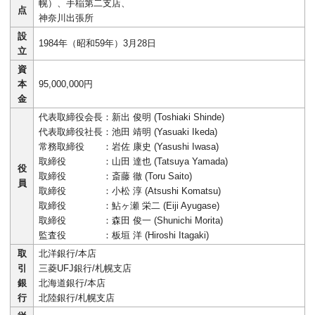
幌）、手稲第二支店、
点
神奈川出張所
設
1984年（昭和59年）3月28日
立
資
本
95,000,000円
金
代表取締役会長
：新出 俊明 (Toshiaki Shinde)
代表取締役社長
：池田 靖明 (Yasuaki Ikeda)
常務取締役
：岩佐 康史 (Yasushi Iwasa)
取締役
：山田 達也 (Tatsuya Yamada)
役
取締役
：斎藤 徹 (Toru Saito)
員
取締役
：小松 淳 (Atsushi Komatsu)
取締役
：鮎ヶ瀬 栄二 (Eiji Ayugase)
取締役
：森田 俊一 (Shunichi Morita)
監査役
：板垣 洋 (Hiroshi Itagaki)
取
北洋銀行/本店
引
三菱UFJ銀行/札幌支店
銀
北海道銀行/本店
行
北陸銀行/札幌支店