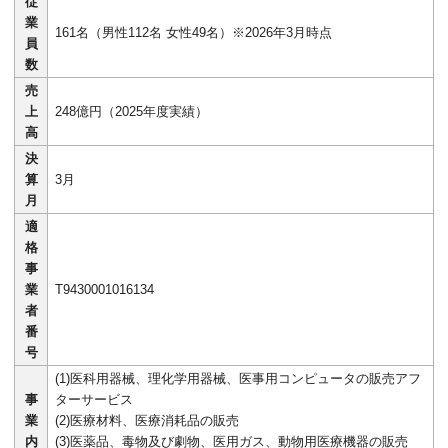
従
業
161名（男性112名 女性49名）※2026年3月時点
員
数
売
上
248億円（2025年度実績）
高
決
算
3月
月
適
格
事
業
T9430001016134
者
番
号
(1)医科用器械、理化学用器械、医事用コンピュータの販売アフ
事
ターサービス
業
(2)医療材料、医療消耗品の販売
内
(3)医薬品、毒物及び劇物、医用ガス、動物用医療機器の販売